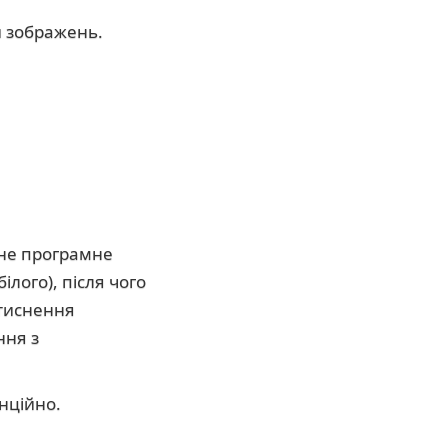
и зображень.
ьне програмне
лого), після чого
стиснення
ння з
нційно.