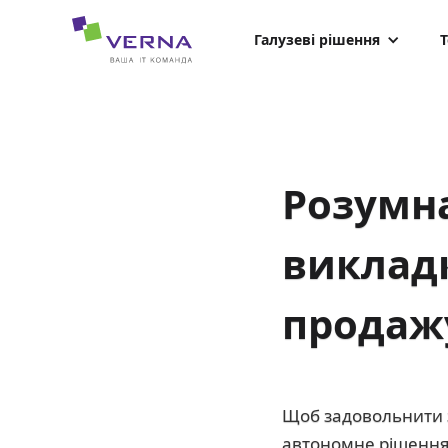
hreflang="uk-UA"
Галузеві рішення
Т
Розумна
викладк
продаж
Щоб задовольнити з
автономне рішення 