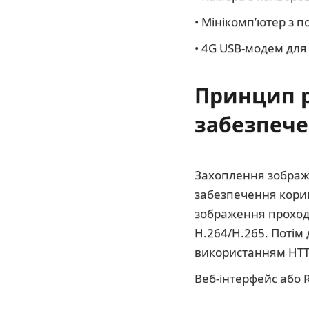
• Мінікомп’ютер з 
• 4G USB-модем для
Принцип 
забезпеч
Захоплення зображе
забезпечення коригу
зображення проходи
H.264/H.265. Потім 
використанням HTT
Веб-інтерфейс або 