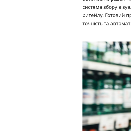
система збору візу
ритейлу. Готовий пр
точність та автомат