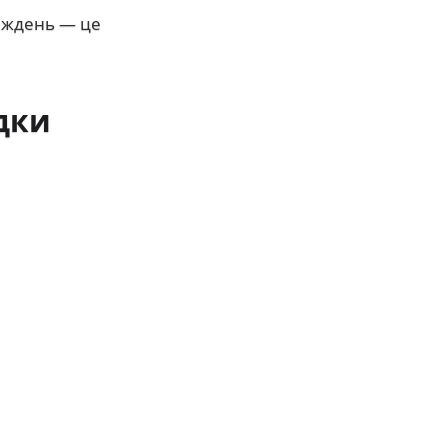
тиждень — це
дки