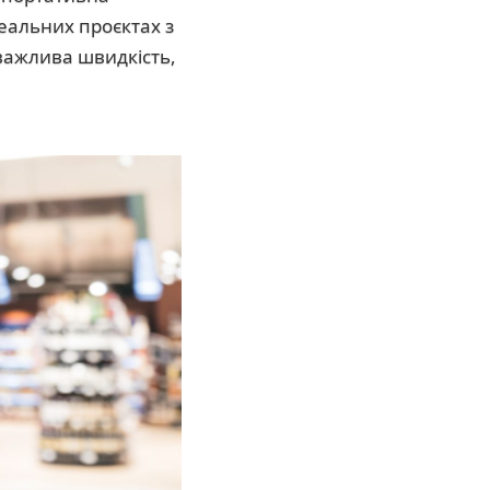
еальних проєктах з
 важлива швидкість,