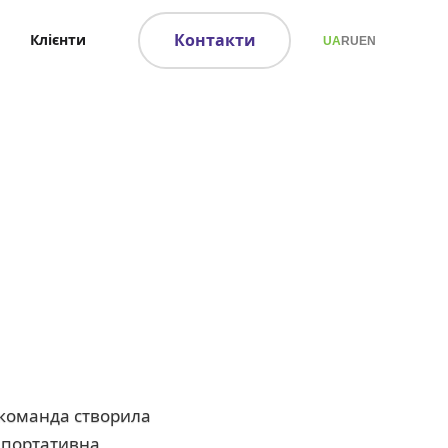
Контакти
Клієнти
UA
RU
EN
 команда створила
е портативна