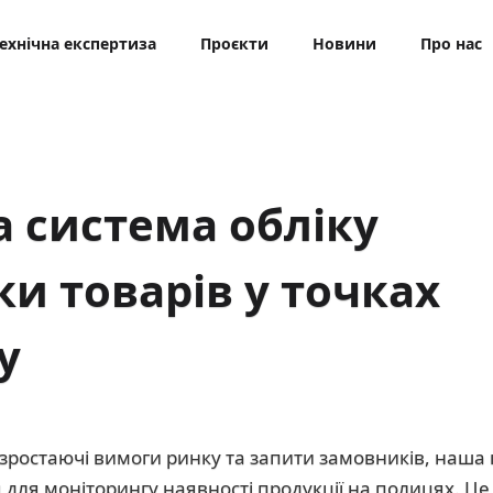
ехнічна експертиза
Проєкти
Новини
Про нас
 система обліку
и товарів у точках
у
ростаючі вимоги ринку та запити замовників, наша
для моніторингу наявності продукції на полицях. Ц