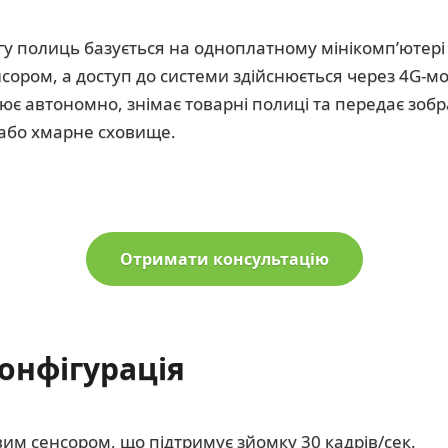
у полиць базується на одноплатному мінікомп’ютері
сором, а доступ до системи здійснюється через 4G-м
є автономно, знімає товарні полиці та передає зоб
 або хмарне сховище.
Отримати консультацію
конфігурація
вим сенсором, що підтримує зйомку 30 кадрів/сек.