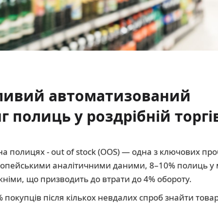
ливий автоматизований
 полиць у роздрібній торгі
 на полицях - out of stock (OOS) — одна з ключових пр
 європейськими аналітичними даними, 8–10% полиць у
іми, що призводить до втрати до 4% обороту.
% покупців після кількох невдалих спроб знайти това