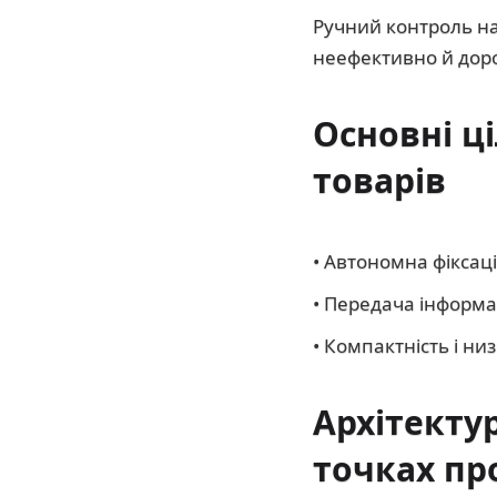
Ручний контроль на
неефективно й доро
Основні ц
товарів
• Автономна фіксаці
• Передача інформац
• Компактність і н
Архітектур
точках пр