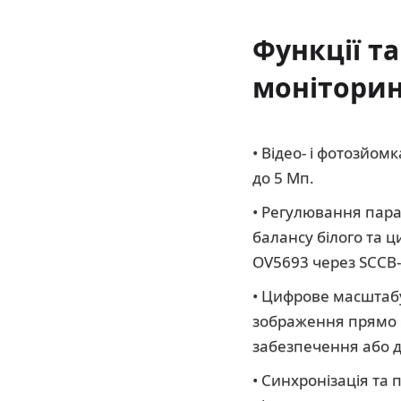
Функції т
моніторин
• Відео- і фотозйом
до 5 Мп.
• Регулювання пара
балансу білого та 
OV5693 через SCCB-
• Цифрове масштаб
зображення прямо 
забезпечення або 
• Синхронізація та