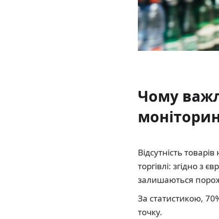
Чому важ
моніторинг
Відсутність товарів
торгівлі: згідно з
залишаються порожн
За статистикою, 70
точку.