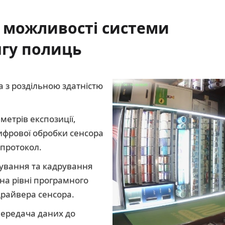
а можливості системи
гу полиць
ка з роздільною здатністю
метрів експозиції,
цифрової обробки сенсора
протокол.
ування та кадрування
на рівні програмного
драйвера сенсора.
 передача даних до