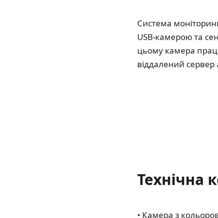
Система моніторинг
USB-камерою та сен
цьому камера працю
віддалений сервер
Технічна 
• Камера з кольоро