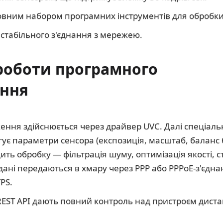
повним набором програмних інструментів для обробк
 стабільного з'єднання з мережею.
роботи програмного
ення
ння здійснюється через драйвер UVC. Далі спеціал
є параметри сенсора (експозиція, масштаб, баланс бі
ть обробку — фільтрація шуму, оптимізація якості, 
дані передаються в хмару через PPP або PPPoE-з'єдна
PS.
REST API дають повний контроль над пристроєм диста