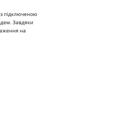
 з підключеною
одем. Завдяки
раження на