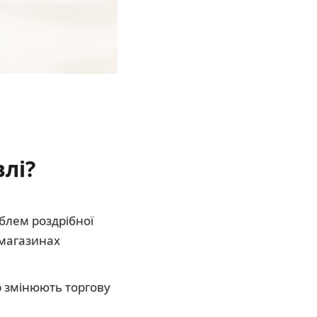
влі?
облем роздрібної
 магазинах
р змінюють торгову