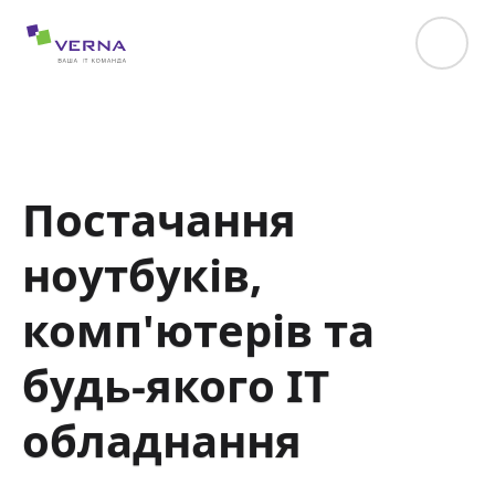
hreflang="uk-UA"
Постачання
ноутбуків,
комп'ютерів та
будь-якого ІТ
обладнання