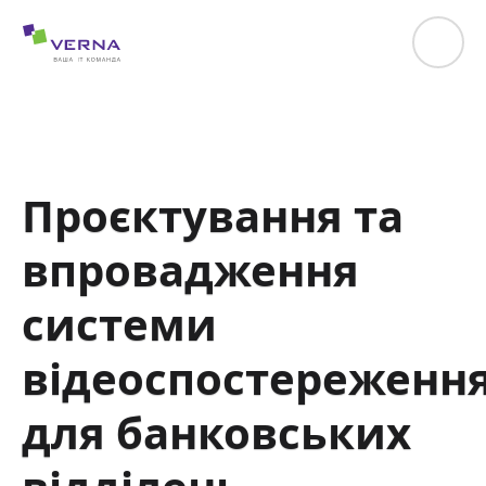
hreflang="uk-UA"
Проєктування та
впровадження
системи
відеоспостереженн
для банковських