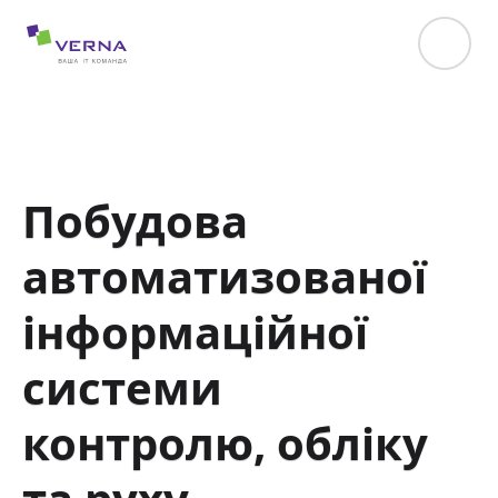
hreflang="uk-UA"
Побудова
автоматизованої
інформаційної
системи
контролю, обліку