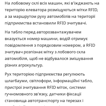
На лобовому склі всіх машин, які в'їжджають на
територію елеватора розміщуються мітки RFID,
а за маршрутом руху автомобілів на території
підприємства встановили RFID зчитувачі.
На табло перед авторозвантажувачем
вказується номер машини, водій отримує
повідомлення з порядковим номером, а RFID
зчитувач розпізнає мітку з лобового скла
автомобіля, щоб не відбувалося змішування
різних агрокультур.
Рух територією підприємства регулюють
шлагбауми, світлофори, інформаційні табло,
пристрої зчитування RFID міток, системи
гучномовного зв'язку, датчики фіксації
становища автотранспорту на терезах і