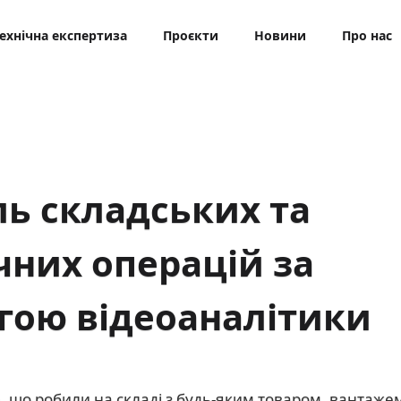
ехнічна експертиза
Проєкти
Новини
Про нас
ь складських та
чних операцій за
гою відеоаналітики
е, що робили на складі з будь-яким товаром, вантаже