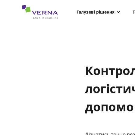
hreflang="uk-UA"
Галузеві рішення
Т
Контрол
логісти
допомо
Дізнатись точно вс