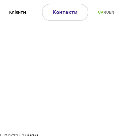
Контакти
Клієнти
UA
RU
EN
м, постачанням,