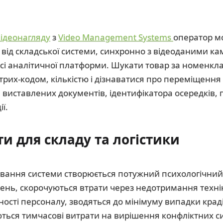
відеонагляду
з
Video Management Systems
оператор м
ь від складської системи, синхронно з відеоданими к
сі аналітичної платформи. Шукати товар за номенкл
их-кодом, кількістю і дізнаватися про переміщення
виставлених документів, ідентифікатора осередків, па
ї.
ти для складу та логістики
сування системи створюється потужний психологічний
нь, скорочуються втрати через недотримання техні
ності персоналу, зводяться до мінімуму випадки крад
ться тимчасові витрати на вирішення конфліктних си