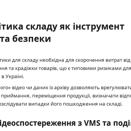
ітика складу як інструмент
та безпеки
ики для складу необхідна для скорочення витрат від 
ння та крадіжки товарів, що є типовими ризиками для 
в Україні.
о» відео чи даних із архіву дозволяють врегулювати 
 приймання, переміщення продукції, визначати відпо
розслідувати випадки його пошкодження на складі.
відеоспостереження з VMS та по