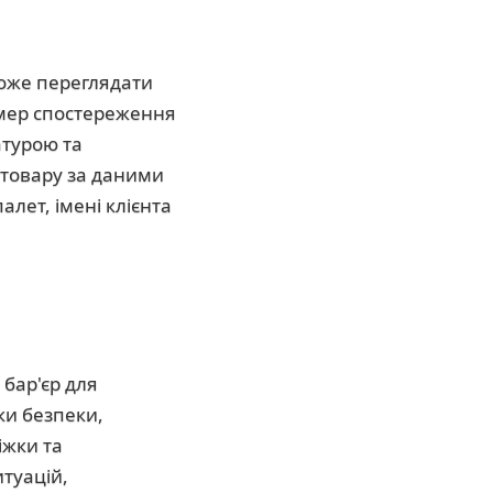
оже переглядати
амер спостереження
атурою та
 товару за даними
лет, імені клієнта
 бар'єр для
ки безпеки,
іжки та
туацій,