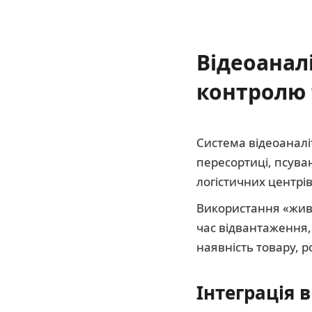
Відеоанал
контролю 
Система відеоаналіт
пересортиці, псува
логістичних центрів 
Використання «живог
час відвантаження,
наявність товару, 
Інтеграція 