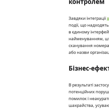
контролем
Завдяки інтеграції
події, що надходят
в єдиному інтерфей
найменуванням, штр
сканування номера 
або назви організаці
Бізнес-ефек
В результаті засто
потенційних поруше
помилок і неакурат
шахрайства, усуваю