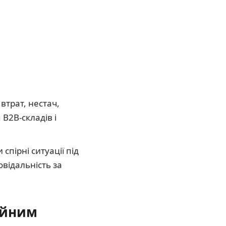
втрат, нестач,
B2B-складів і
спірні ситуації під
відальність за
дійним