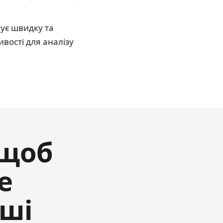
чує швидку та
вості для аналізу
 щоб
е
аші