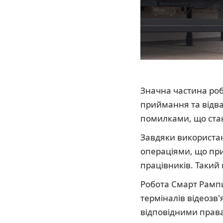
Значна частина роб
приймання та відва
помилками, що стан
Завдяки використа
операціями, що при
працівників. Такий п
Робота Смарт Рампи
терміналів відеозв
відповідними права