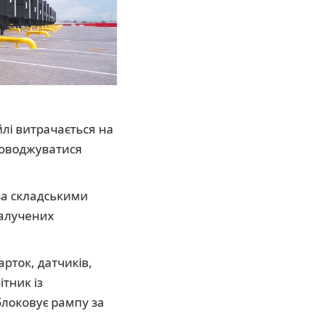
йлі витрачається на
проводжуватися
за складськими
залучених
рток, датчиків,
тник із
блоковує рампу за