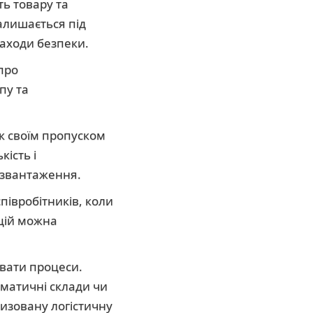
ть товару та
алишається під
заходи безпеки.
про
пу та
к своїм пропуском
кість і
озвантаження.
співробітників, коли
ацій можна
увати процеси.
оматичні склади чи
изовану логістичну