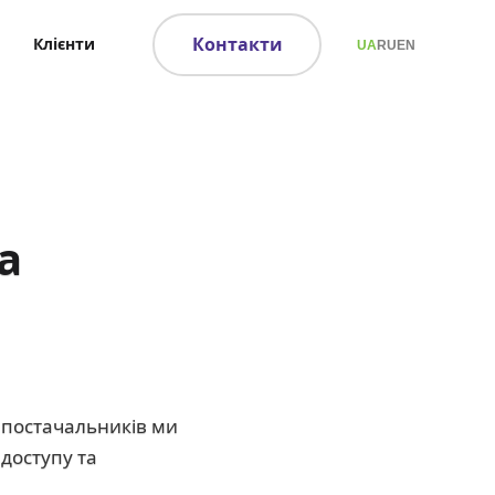
Контакти
Клієнти
UA
RU
EN
а
д постачальників ми
доступу та