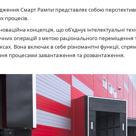
адження Cмарт Рампи представляє собою перспектив
х процесів.
новаційна концепція, що об'єднує інтелектуальні техн
ичних операцій з метою раціонального переміщення т
сах. Вона включає в себе різноманітні функції, спря
ння процесами завантаження та розвантаження.