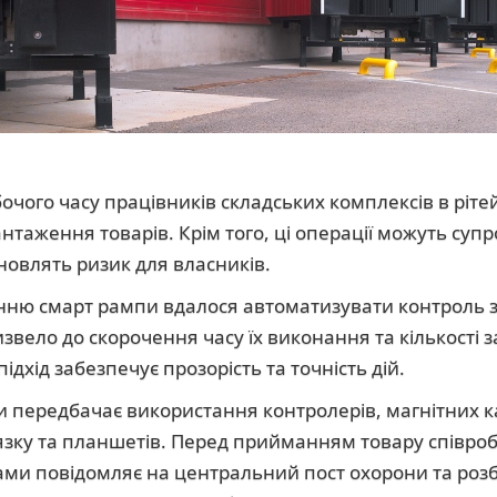
очого часу працівників складських комплексів в ріте
нтаження товарів. Крім того, ці операції можуть су
овлять ризик для власників.
нню смарт рампи вдалося автоматизувати контроль 
звело до скорочення часу їх виконання та кількості 
ідхід забезпечує прозорість та точність дій.
 передбачає використання контролерів, магнітних ка
'язку та планшетів. Перед прийманням товару співробі
ми повідомляє на центральний пост охорони та роз