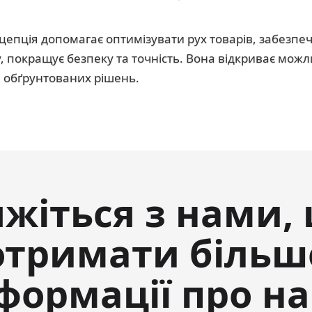
цепція допомагає оптимізувати рух товарів, забезпе
, покращує безпеку та точність. Вона відкриває можли
 обґрунтованих рішень.
яжіться з нами,
отримати більш
формації про н