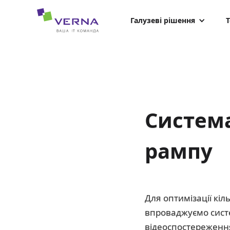
hreflang="uk-UA"
Галузеві рішення
Т
Система
рампу
Для оптимізації кі
впроваджуємо систе
відеоспостереженн