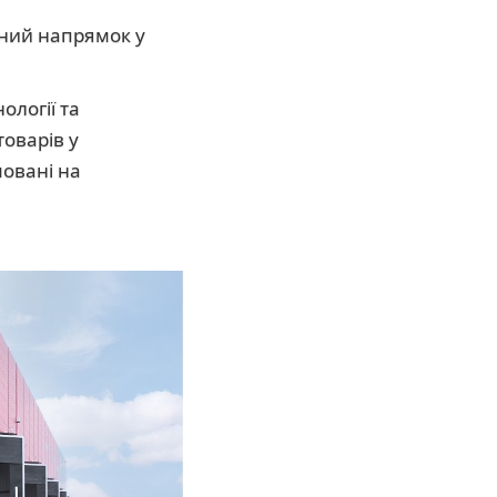
ний напрямок у
ології та
оварів у
мовані на