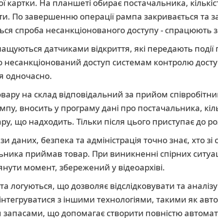
ї картки. На планшеті обирає постачальника, кількіс
ти. По завершенню операції рампа закривається та з
ься спроба несанкціонованого доступу - спрацюють 
нащуються датчиками відкриття, які передають події 
о несанкціонований доступ системам контролю досту
я одночасно.
вару на склад відповідальний за прийом співробітни
мпу, вносить у програму дані про постачальника, кіль
у, що надходить. Тільки після цього приступає до р
зи даних, безпека та адміністрація точно знає, хто зі 
альника приймав товар. При виникненні спірних ситу
нути момент, збережений у відеоархіві.
я та логуються, що дозволяє відслідковувати та аналіз
нтегруватися з іншими технологіями, такими як авт
 запасами, що допомагає створити повністю автомат