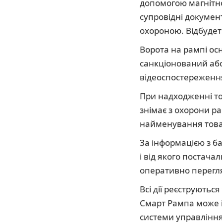
допомогою магнітно
супровідні докумен
охороною. Відбудет
Ворота на рампі ос
санкціонований аб
відеоспостереженн
При надходженні то
знімає з охорони ра
найменування товар
За інформацією з ба
і від якого постач
оперативно перегля
Всі дії реєструютьс
Смарт Рампа може і
системи управління