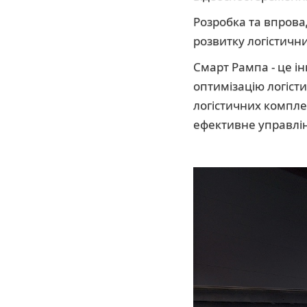
Розробка та впров
розвитку логістични
Смарт Рампа - це ін
оптимізацію логіст
логістичних комплек
ефективне управлі