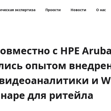
ическая экспертиза
Проєкти
Новости
О нас
овместно с HPE Arub
лись опытом внедре
видеоаналитики и Wi
наре для ритейла