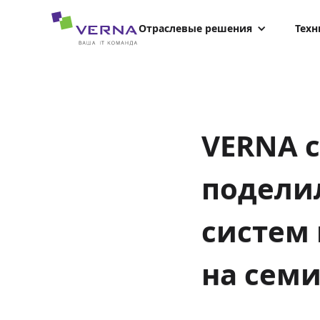
hreflang="uk-UA"
Отраслевые решения
Техн
VERNA с
подели
систем 
на семи