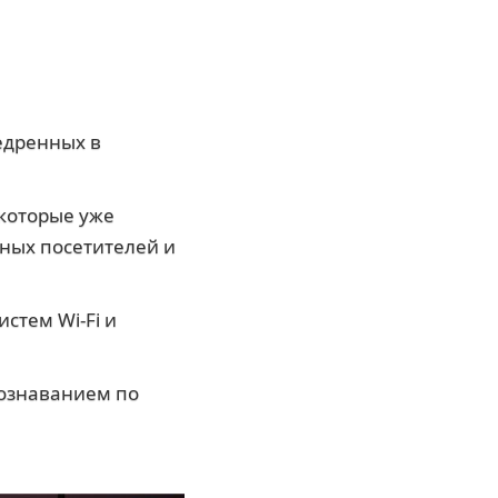
недренных в
которые уже
ных посетителей и
стем Wi-Fi и
познаванием по