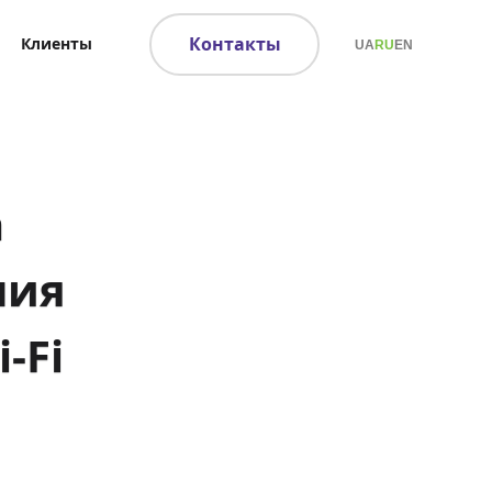
Контакты
Клиенты
UA
RU
EN
a
ния
-Fi