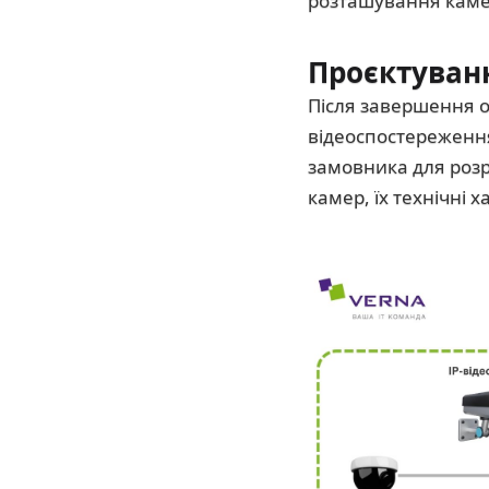
розташування камер,
Проєктуван
Після завершення 
відеоспостереження
замовника для роз
камер, їх технічні х