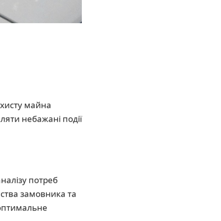
ахисту майна
ляти небажані події
налізу потреб
мства замовника та
 оптимальне