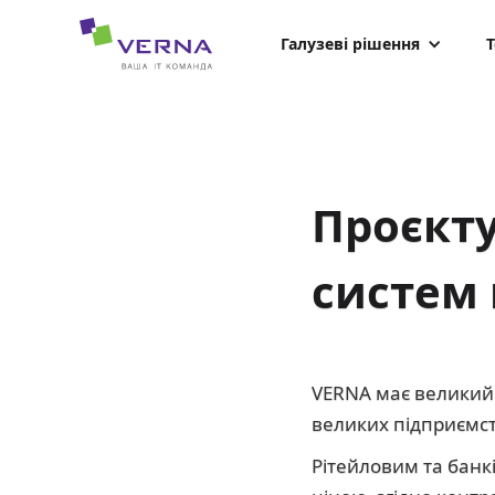
hreflang="uk-UA"
Галузеві рішення
Т
Проєкт
систем 
VERNA має великий
великих підприємств
Рітейловим та бан