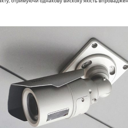
ракту, отримуючи однакову вискоку якість впровадже