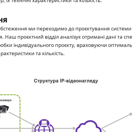
 їх технічні характеристики та кількість.
ня
обстеження ми переходимо до проєктування системи
. Наш проєктний відділ аналізує отримані дані та спе
робки індивідуального проєкту, враховуючи оптима
арактеристики та кількість.