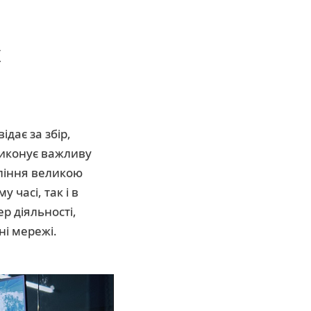
х
дає за збір,
виконує важливу
ління великою
 часі, так і в
р діяльності,
ні мережі.