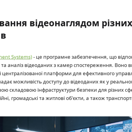
ування відеонаглядом різни
ів
ent Systems)
- це програмне забезпечення, що відпові
 та аналіз відеоданих з камер спостереження. Воно 
і централізованої платформи для ефективного управ
надає можливість доступу до відеоданих як у реальному
вою складовою інфраструктури безпеки для різних сфе
і, громадські та житлові об'єкти, а також транспорт