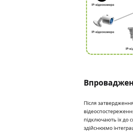
Впровадже
Після затвердженн
відеоспостереження
підключають їх до 
здійснюємо інтегра