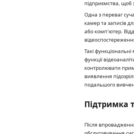
підприємства, щоб з
Одна з переваг суч
камер та записів д
або комп'ютер. Від
відеоспостереженн
Такі функціональні 
функції відеоаналі
контролювати прим
виявлення підозріл
подальшого вивчен
Підтримка 
Після впровадження
обслуговування сис