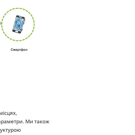
місцях,
параметри. Ми також
руктурою