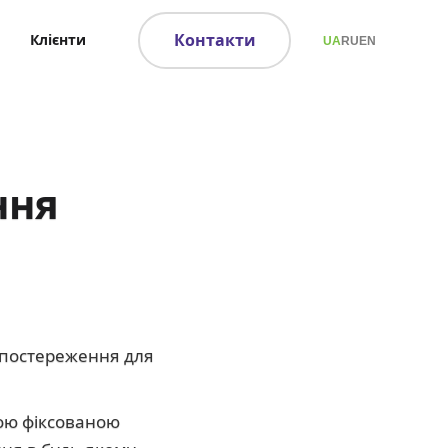
Контакти
Клієнти
UA
RU
EN
ння
спостереження для
ою фіксованою