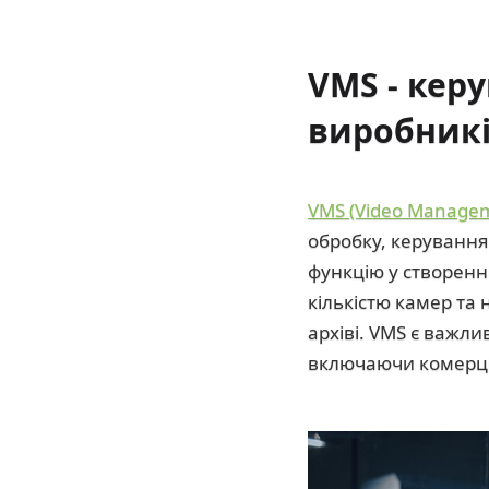
VMS - кер
виробник
VMS (Video Managem
обробку, керування
функцію у створенн
кількістю камер та 
архіві. VMS є важли
включаючи комерційн