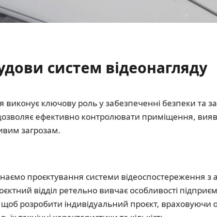
удови систем відеонагляду
 виконує ключову роль у забезпеченні безпеки та з
дозволяє ефективно контролювати приміщення, вияв
ивим загрозам.
наємо проєктування системи відеоспостереження з а
єктний відділ ретельно вивчає особливості підприє
 щоб розробити індивідуальний проєкт, враховуючи