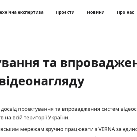
ехнічна експертиза
Проєкти
Новини
Про нас
ування та впровадже
відеонагляду
 досвід проєктування та впровадження систем відео
 на всій території України.
ківським мережам зручно працювати з VERNA за єдин