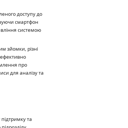
леного доступу до
товуючи смартфон
равління системою
им зйомки, різні
м ефективно
омлення про
иси для аналізу та
 підтримку та
 підрозділу