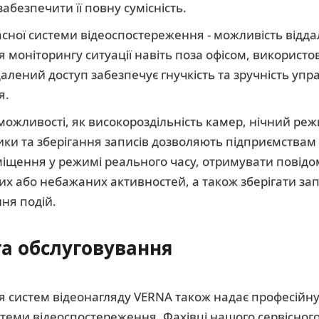
абезпечити її повну сумісність.
асної системи відеоспостереження - можливість відда
ля моніторингу ситуації навіть поза офісом, викорис
далений доступ забезпечує гнучкість та зручність уп
я.
можливості, як високороздільність камер, нічний реж
тики та зберігання записів дозволяють підприємства
іщення у режимі реального часу, отримувати повід
их або небажаних активностей, а також зберігати зап
ня подій.
та обслуговування
 систем відеонагляду VERNA також надає професійну
теми відеоспостереження. Фахівці нашого сервісного