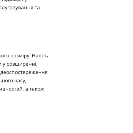
бслуговування та
го розміру. Навіть
и у розширенні,
відеоспостереження
ного часу,
ивностей, а також