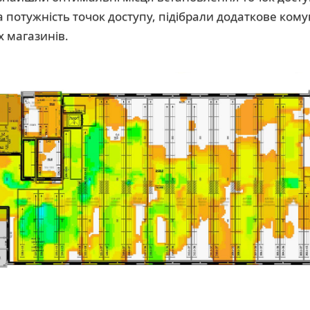
та потужність точок доступу, підібрали додаткове ком
х магазинів.