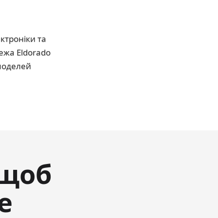
ктроніки та
ежа Eldorado
 моделей
 щоб
е