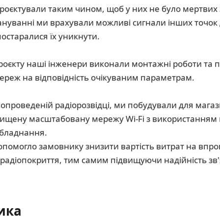
роєктували таким чином, щоб у них не було мертвих 
ануванні ми врахували можливі сигнали інших точок 
постаралися їх уникнути.
роєкту наші інженери виконали монтажні роботи та 
мереж на відповідність очікуваним параметрам.
проведеній радіорозвідці, ми побудували для магази
хищену масштабовану мережу Wi-Fi з використанням 
обладнання.
опомогло замовнику знизити вартість витрат на впр
 радіопокриття, тим самим підвищуючи надійність зв'
ика