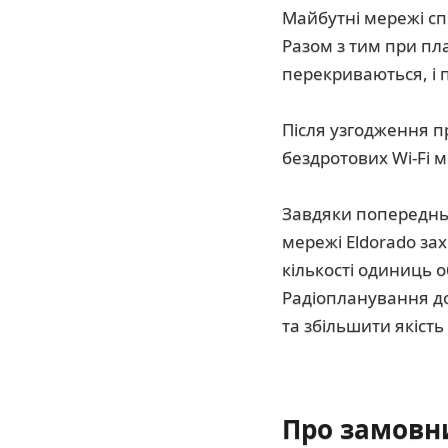
Майбутні мережі сп
Разом з тим при пл
перекриваються, і 
Після узгодження п
бездротових Wi-Fi 
Завдяки попередньо
мережі Eldorado за
кількості одиниць 
Радіопланування д
та збільшити якість
Про замовн