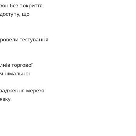
зон без покриття.
доступу, що
провели тестування
нів торгової
мінімальної
овадження мережі
язку.