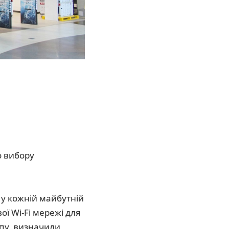
о вибору
у кожній майбутній
ї Wi-Fi мережі для
пу, визначили