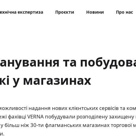
ехнічна експертиза
Проєкти
Новини
Про нас
анування та побудова
жі у магазинах
жливості надання нових клієнтських сервісів та кому
ежі фахівці VERNA побудували розподілену захищен
у більш ніж 30-ти флагманських магазинах торгової м
и.