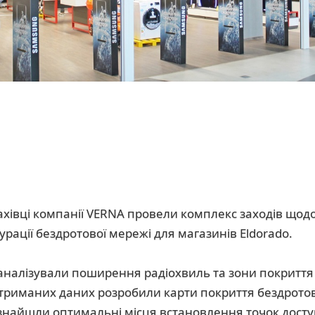
ахівці компанії VERNА провели комплекс заходів щод
рації бездротової мережі для магазинів Eldorado.
налізували поширення радіохвиль та зони покриття 
отриманих даних розробили карти покриття бездротово
знайшли оптимальні місця встановлення точок досту