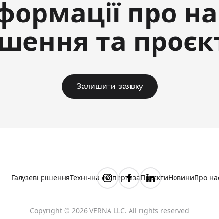
формації про н
ішення та проєк
Залишити заявку
Галузеві рішення
Технічна експертиза
Проєкти
Новини
Про на
Copyright © 2026 VERNA LLC. All rights reserved