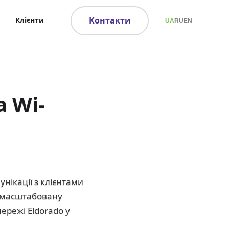
Контакти
Клієнти
UA
RU
EN
 Wi-
нікації з клієнтами
у масштабовану
ережі Eldorado у