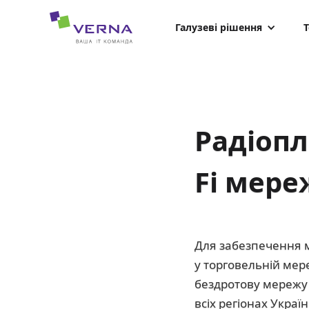
hreflang="uk-UA"
Галузеві рішення
Т
Радіопл
Fi мере
Для забезпечення мо
у торговельній мер
бездротову мережу 
всіх регіонах Україн