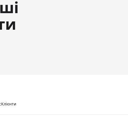
аші
ти
с
Клієнти