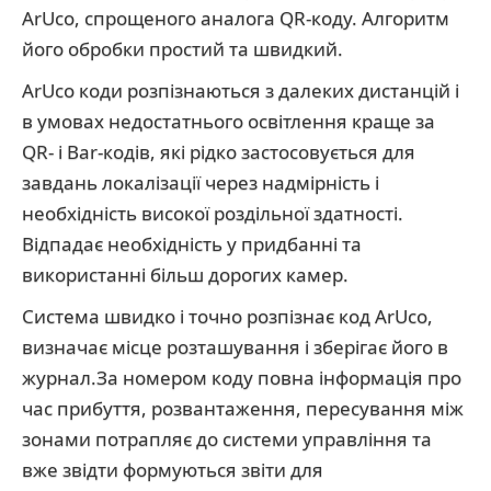
ArUco, спрощеного аналога QR-коду. Алгоритм
його обробки простий та швидкий.
ArUco коди розпізнаються з далеких дистанцій і
в умовах недостатнього освітлення краще за
QR- і Bar-кодів, які рідко застосовується для
завдань локалізації через надмірність і
необхідність високої роздільної здатності.
Відпадає необхідність у придбанні та
використанні більш дорогих камер.
Система швидко і точно розпізнає код ArUco,
визначає місце розташування і зберігає його в
журнал.За номером коду повна інформація про
час прибуття, розвантаження, пересування між
зонами потрапляє до системи управління та
вже звідти формуються звіти для