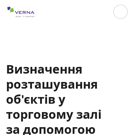
hreflang="uk-UA"
Визначення
розташування
об'єктів у
торговому залі
за допомогою